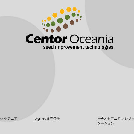
Agritec 販売条件
中央オセアニア クレジッ
 中央オセアニア
ケーション