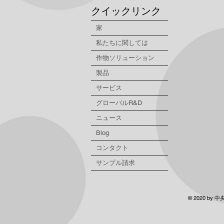
クイックリンク
家
私たちに関しては
作物ソリューション
製品
サービス
グローバルR&D
ニュース
Blog
コンタクト
サンプル請求
© 2020 by