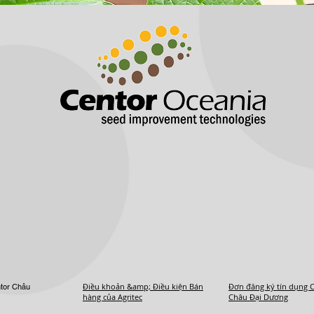
Điều khoản &amp; Điều kiện Bán
Đơn đăng ký tín dụng 
tor Châu
hàng của Agritec
Châu Đại Dương