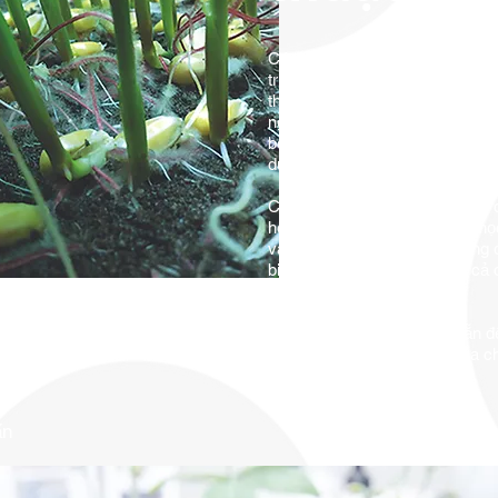
Các chương trình R&amp;D của c
triển sản phẩm ngay từ đầu, sử 
thức chuyên biệt để đáp ứng cá
nghiệm nghiêm ngặt bao gồm độc 
bỏ bụi, khả năng hòa tan và k
dụng thành công.
Chúng tôi có một nhóm nghiên 
hóa học, vật lý và vi sinh vật h
vào các vật liệu mới khi chúng 
biết về tính thực tiễn của tất c
nghệ cải tiến hạt giống.
vụ
Những tài nguyên này có sẵn đ
t
giống của bạn, nhân viên của 
việc với bạn.
n
ấn