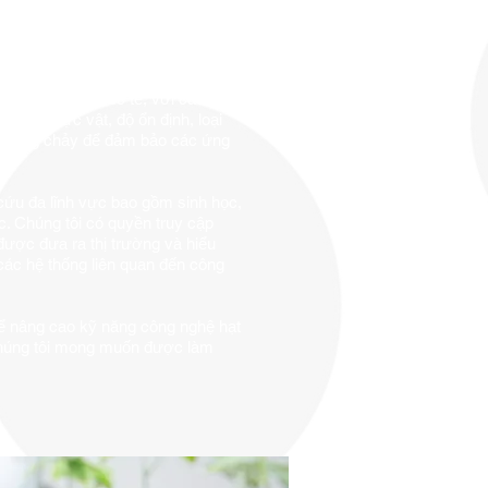
húng tôi tập trung vào việc phát
dụng thiết bị, công nghệ và kiến
c tiêu chuẩn quốc tế, với các thử
tính thực vật, độ ổn định, loại
hả năng chảy để đảm bảo các ứng
cứu đa lĩnh vực bao gồm sinh học,
ọc. Chúng tôi có quyền truy cập
được đưa ra thị trường và hiểu
ả các hệ thống liên quan đến công
ể nâng cao kỹ năng công nghệ hạt
chúng tôi mong muốn được làm