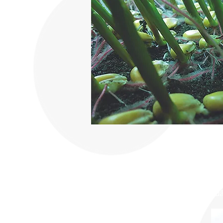
Dịch 
Kỹ thuậ
Tư vấ
Tập hu