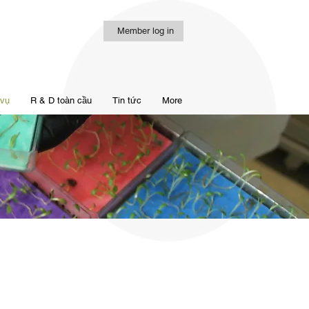
Member log in
 vụ
R & D toàn cầu
Tin tức
More
kỹ