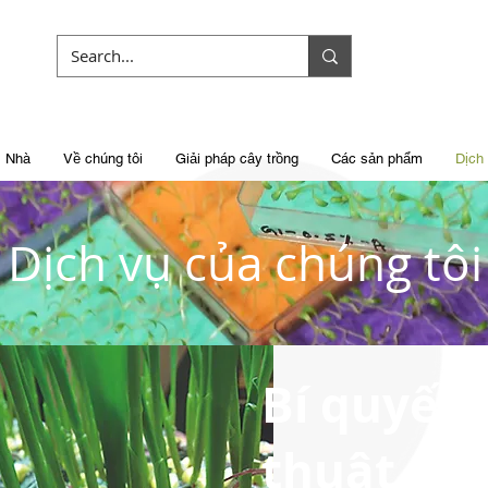
Nhà
Về chúng tôi
Giải pháp cây trồng
Các sản phẩm
Dịch
Dịch vụ của chúng tôi
Bí quyết 
thuật