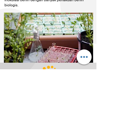
inokulasi benih dengan banyak perlakuan benih
biologis.
76 Colemans Road,
Carrum Downs, Vic. 3201
Australia
P:
+61 3 8779 2170
E:
info@centoroceania.com
pesanan@centoroceania.com